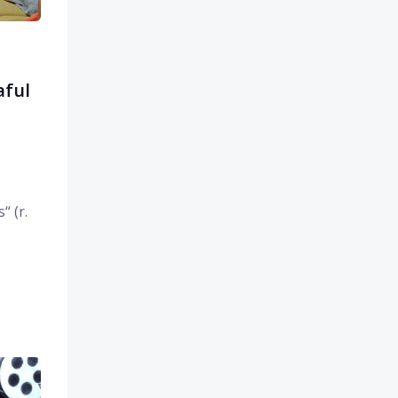
aful
“ (r.