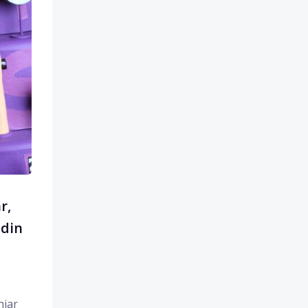
r,
 din
hiar