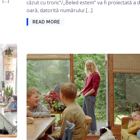
 […]
căzut cu tronc“/„Beled estem“ va fi proiectată a 
oară, datorită numărului […]
READ MORE