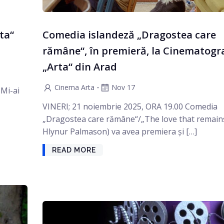
ta“
Comedia islandeză „Dragostea care
rămâne“, în premieră, la Cinematogr
„Arta“ din Arad
-
Cinema Arta
Nov 17
„Mi-ai
VINERI; 21 noiembrie 2025, ORA 19.00 Comedia
„Dragostea care rămâne“/„The love that remains
Hlynur Palmason) va avea premiera și […]
READ MORE