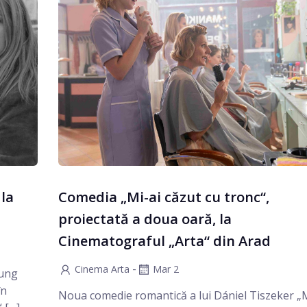
 la
Comedia „Mi-ai căzut cu tronc“,
proiectată a doua oară, la
Cinematograful „Arta“ din Arad
-
Cinema Arta
Mar 2
lung
în
Noua comedie romantică a lui Dániel Tiszeker „M