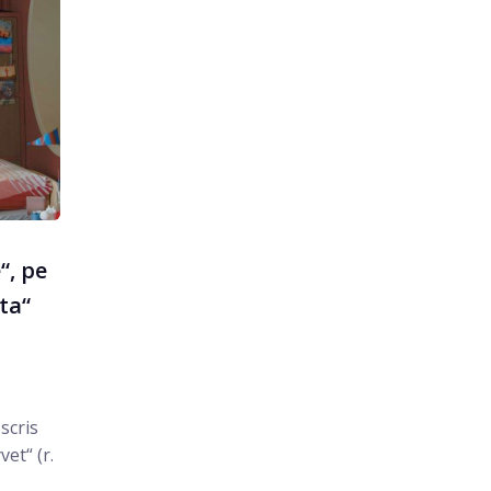
“, pe
ta“
scris
et“ (r.