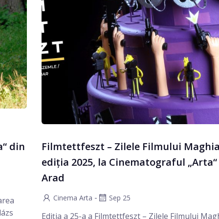
a“ din
Filmtettfeszt – Zilele Filmului Maghia
ediția 2025, la Cinematograful „Arta“
Arad
-
Cinema Arta
Sep 25
area
lázs
Ediția a 25-a a Filmtettfeszt – Zilele Filmului Mag