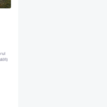
rul
dőfi)