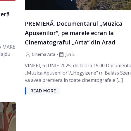
ieră
PREMIERĂ. Documentarul „Muzica
Apusenilor“, pe marele ecran la
Cinematograful „Arta“ din Arad
LA MARE
Hajdu
-
Cinema Arta
Jun 2
VINERI, 6 IUNIE 2025, de la ora 19.00 Documenta
„Muzica Apusenilor“/„Hegyizene“ (r. Balázs Szen
va avea premiera în toate cinemtografele […]
READ MORE