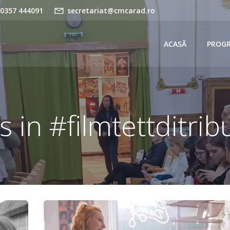
 0357 444091
secretariat@cmcarad.ro
ACASĂ
PROG
s in #filmtettditrib