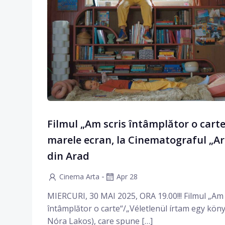
Filmul „Am scris întâmplător o carte
marele ecran, la Cinematograful „Ar
din Arad
-
Cinema Arta
Apr 28
MIERCURI, 30 MAI 2025, ORA 19.00!!! Filmul „Am 
întâmplător o carte“/„Véletlenül írtam egy könyv
Nóra Lakos), care spune […]