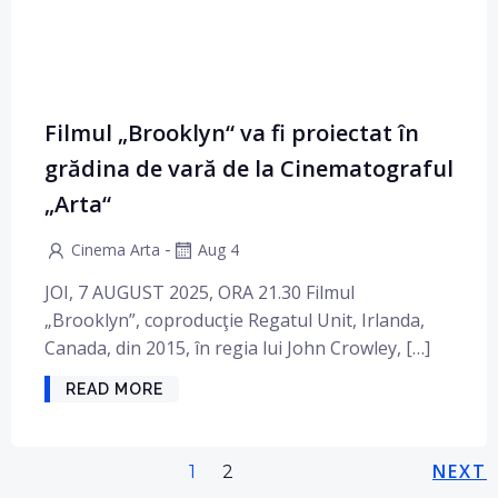
Filmul „Brooklyn“ va fi proiectat în
grădina de vară de la Cinematograful
„Arta“
-
Cinema Arta
Aug 4
JOI, 7 AUGUST 2025, ORA 21.30 Filmul
„Brooklyn”, coproducţie Regatul Unit, Irlanda,
Canada, din 2015, în regia lui John Crowley, […]
READ MORE
Posts
Pos
Page
NEXT
Page
1
2