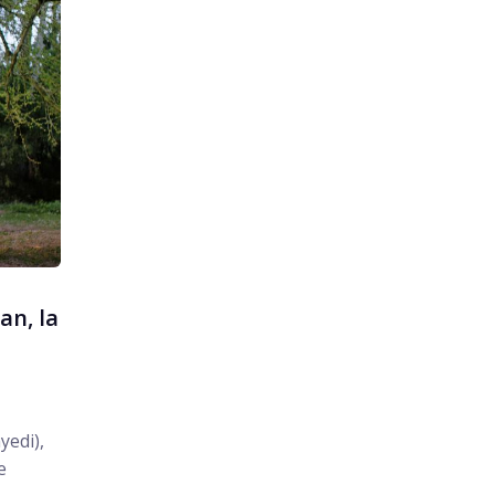
an, la
yedi),
e