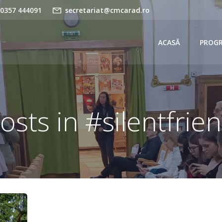
 0357 444091
secretariat@cmcarad.ro
ACASĂ
PROG
osts in #silentfrie