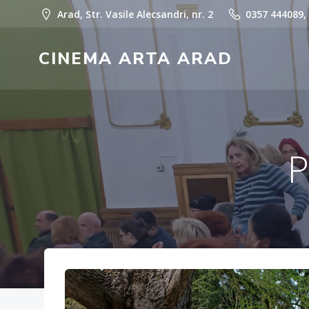
Skip
Arad, Str. Vasile Alecsandri, nr. 2
0357 444089,
to
content
CINEMA ARTA ARAD
P