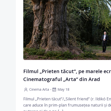
Filmul „Prieten tăcut“, pe marele ecr
Cinematograful „Arta“ din Arad
-
Cinema Arta
May 18
Filmul „Prieten tăcut“/„Silent friend“ (r. Ildikó En
care aduce în prim-plan frumusețea naturii și d