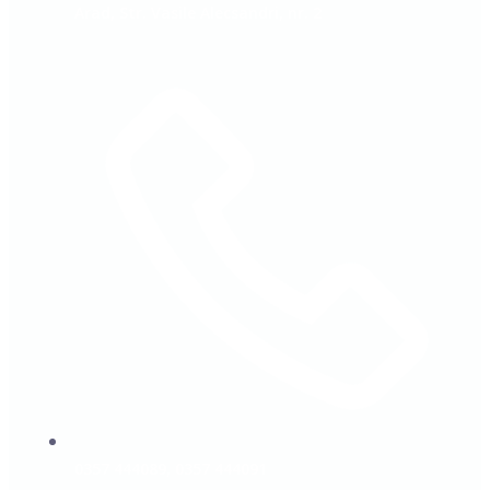
Arad, Str. Vasile Alecsandri, nr. 2
0357 444089, 0357 444091