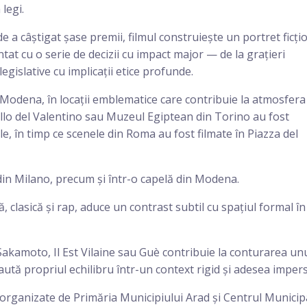
legi.
de a câștigat șase premii, filmul construiește un portret ficțio
tat cu o serie de decizii cu impact major — de la grațieri
egislative cu implicații etice profunde.
i Modena, în locații emblematice care contribuie la atmosfera
ello del Valentino sau Muzeul Egiptean din Torino au fost
le, în timp ce scenele din Roma au fost filmate în Piazza del
a din Milano, precum și într-o capelă din Modena.
 clasică și rap, aduce un contrast subtil cu spațiul formal în
kamoto, Il Est Vilaine sau Guè contribuie la conturarea un
caută propriul echilibru într-un context rigid și adesea imper
organizate de Primăria Municipiului Arad și Centrul Municip