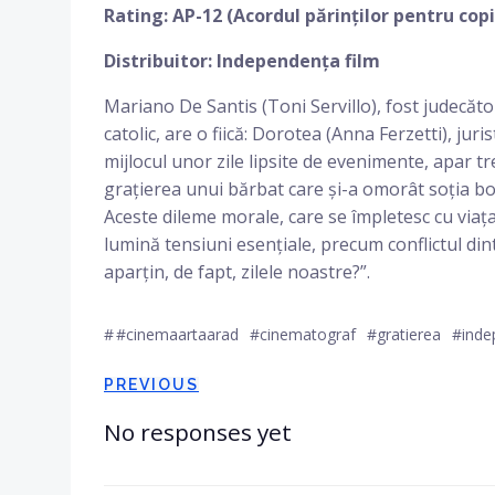
Rating: AP-12 (Acordul părinților pentru copi
Distribuitor: Independența film
Mariano De Santis (Toni Servillo), fost judecător
catolic, are o fiică: Dorotea (Anna Ferzetti), jur
mijlocul unor zile lipsite de evenimente, apar tre
grațierea unui bărbat care și-a omorât soția bo
Aceste dileme morale, care se împletesc cu viața
lumină tensiuni esențiale, precum conflictul din
aparțin, de fapt, zilele noastre?”.
#
#cinemaartaarad
#cinematograf
#gratierea
#inde
Post
PREVIOUS
navigation
No responses yet