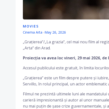
MOVIES
Cinema Arta
-
May 26, 2026
„Grațierea“/„La grazia“, cel mai nou film al regi
„Arta“ din Arad.
Proiecția va avea loc vineri, 29 mai 2026, de l
Accesul publicului este gratuit, în limita locurilo
„Grațierea“ este un film despre putere și iubire,
Servillo, în rolul principal, un actor emblematic 
Filmul ne prezintă ultimele luni ale mandatului u
carieră impresionantă și autor al unor manuale 
nu mai puțin de șase crize guvernamentale, și ar