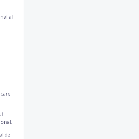
nal al
 care
ui
sonal.
al de