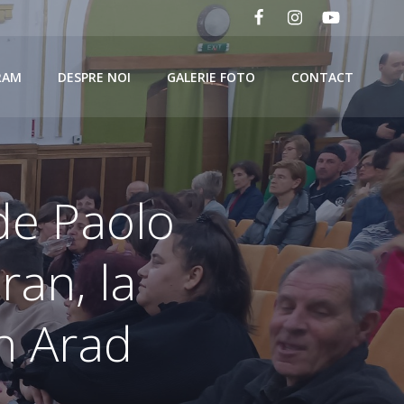
RAM
DESPRE NOI
GALERIE FOTO
CONTACT
 de Paolo
ran, la
n Arad