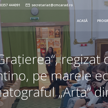
 0357 444091
secretariat@cmcarad.ro
ACASĂ
PROG
Grațierea“, regizat
tino, pe marele ec
atograful „Arta“ di