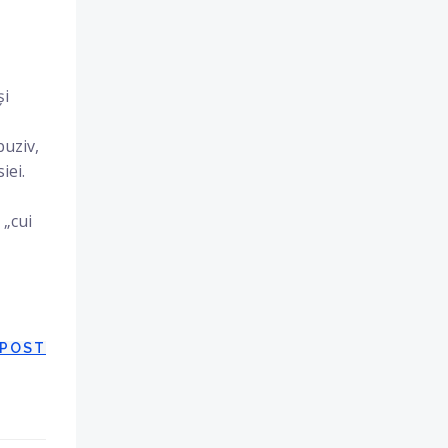
și
buziv,
iei.
 „cui
 POST