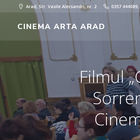
Skip
Arad, Str. Vasile Alecsandri, nr. 2
0357 444089,
to
content
CINEMA ARTA ARAD
Filmul „
Sorren
Cinem