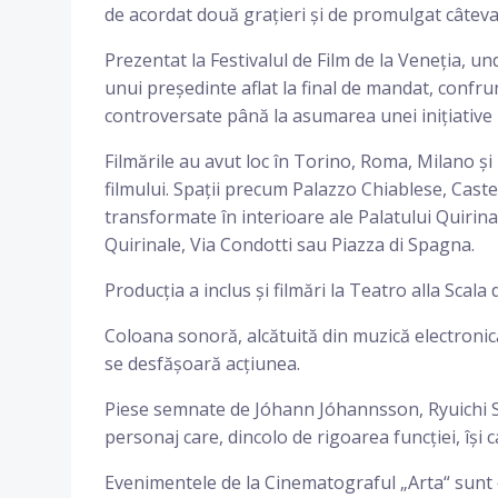
de acordat două grațieri și de promulgat câteva 
Prezentat la Festivalul de Film de la Veneția, un
unui președinte aflat la final de mandat, confrun
controversate până la asumarea unei inițiative l
Filmările au avut loc în Torino, Roma, Milano ș
filmului. Spații precum Palazzo Chiablese, Cast
transformate în interioare ale Palatului Quirina
Quirinale, Via Condotti sau Piazza di Spagna.
Producția a inclus și filmări la Teatro alla Scal
Coloana sonoră, alcătuită din muzică electronică,
se desfășoară acțiunea.
Piese semnate de Jóhann Jóhannsson, Ryuichi Sa
personaj care, dincolo de rigoarea funcției, își 
Evenimentele de la Cinematograful „Arta“ sunt 