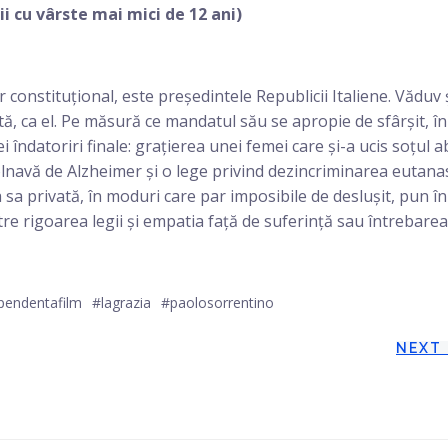
ii cu vârste mai mici de 12 ani)
 constituțional, este președintele Republicii Italiene. Văduv 
istă, ca el. Pe măsură ce mandatul său se apropie de sfârșit, în
i îndatoriri finale: grațierea unei femei care și-a ucis soțul a
lnavă de Alzheimer și o lege privind dezincriminarea eutanas
 sa privată, în moduri care par imposibile de deslușit, pun în
tre rigoarea legii și empatia față de suferință sau întrebarea
pendentafilm
#lagrazia
#paolosorrentino
Post
NEXT
navigation