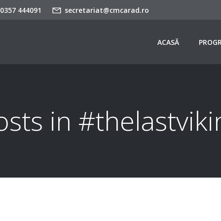
 0357 444091
secretariat@cmcarad.ro
ACASĂ
PROG
osts in #thelastviki