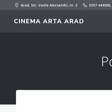
Skip
Arad, Str. Vasile Alecsandri, nr. 2
0357 444089,
to
content
CINEMA ARTA ARAD
P