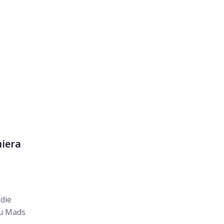
miera
edie
cu Mads