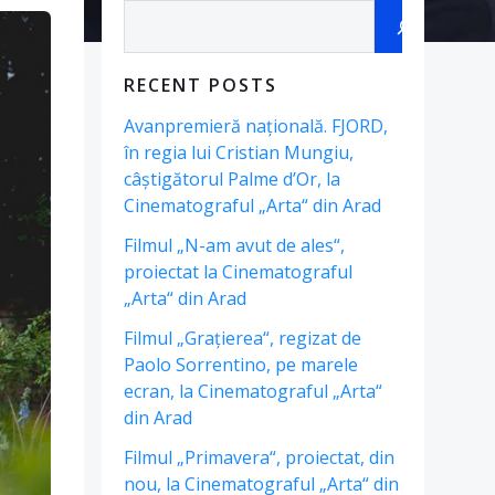
Search
RECENT POSTS
Avanpremieră națională. FJORD,
în regia lui Cristian Mungiu,
câștigătorul Palme d’Or, la
Cinematograful „Arta“ din Arad
Filmul „N-am avut de ales“,
proiectat la Cinematograful
„Arta“ din Arad
Filmul „Grațierea“, regizat de
Paolo Sorrentino, pe marele
ecran, la Cinematograful „Arta“
din Arad
Filmul „Primavera“, proiectat, din
nou, la Cinematograful „Arta“ din