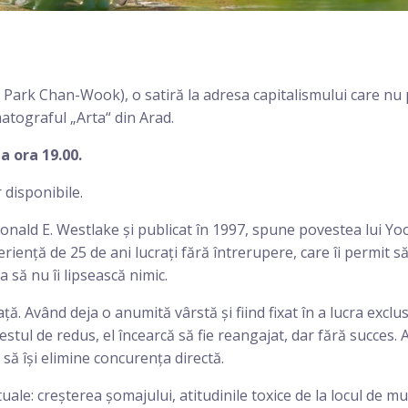
. Park Chan-Wook), o satiră la adresa capitalismului care nu
matograful „Arta“ din Arad.
la ora 19.00.
r disponibile.
Donald E. Westlake și publicat în 1997, spune povestea lui Yo
riență de 25 de ani lucrați fără întrerupere, care îi permit s
a să nu îi lipsească nimic.
iață. Având deja o anumită vârstă și fiind fixat în a lucra exclus
destul de redus, el încearcă să fie reangajat, dar fără succes. 
 să își elimine concurența directă.
ale: creșterea șomajului, atitudinile toxice de la locul de mu