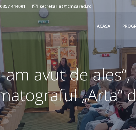
 0357 444091
secretariat@cmcarad.ro
ACASĂ
PROG
-am avut de ales“,
matograful „Arta“ 