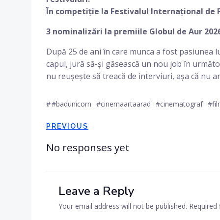
În competiție la Festivalul Internațional de 
3 nominalizări la premiile Globul de Aur 202
După 25 de ani în care munca a fost pasiunea lui
capul, jură să-și găsească un nou job în următoa
nu reușește să treacă de interviuri, așa că nu are
#
#badunicorn
#cinemaartaarad
#cinematograf
#fi
Post
PREVIOUS
navigation
No responses yet
Leave a Reply
Your email address will not be published.
Required 