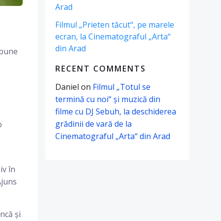
Arad
Filmul „Prieten tăcut“, pe marele
ecran, la Cinematograful „Arta“
din Arad
 pune
RECENT COMMENTS
Daniel
on
Filmul „Totul se
termină cu noi“ și muzică din
filme cu DJ Sebuh, la deschiderea
grădinii de vară de la
o
Cinematograful „Arta“ din Arad
ă
iv în
Ajuns
ncă și