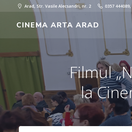
Skip
Arad, Str. Vasile Alecsandri, nr. 2
0357 444089,
to
content
CINEMA ARTA ARAD
Filmul „N
la Cine