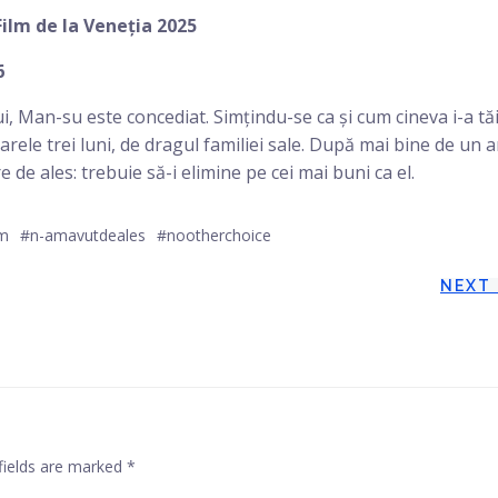
Film de la Veneția 2025
6
, Man-su este concediat. Simțindu-se ca și cum cineva i-a tă
rele trei luni, de dragul familiei sale. După mai bine de un a
 de ales: trebuie să-i elimine pe cei mai buni ca el.
lm
#n-amavutdeales
#nootherchoice
Post
NEXT
navigation
fields are marked
*