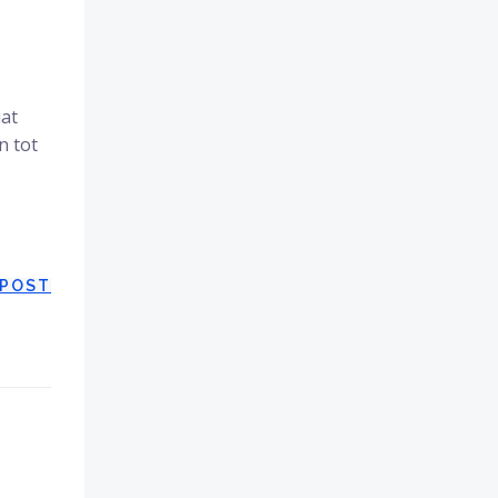
iat
n tot
 POST