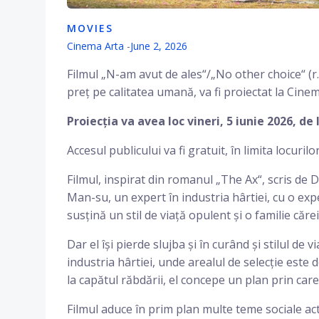
MOVIES
Cinema Arta
-
June 2, 2026
Filmul „N-am avut de ales“/„No other choice“ (r
preț pe calitatea umană, va fi proiectat la Cine
Proiecția va avea loc vineri, 5 iunie 2026, de 
Accesul publicului va fi gratuit, în limita locurilo
Filmul, inspirat din romanul „The Ax“, scris de 
Man-su, un expert în industria hârtiei, cu o expe
susțină un stil de viață opulent și o familie cărei
Dar el își pierde slujba și în curând și stilul de v
industria hârtiei, unde arealul de selecție este 
la capătul răbdării, el concepe un plan prin care
Filmul aduce în prim plan multe teme sociale actu