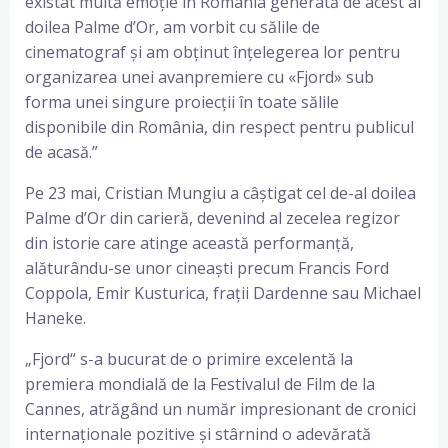
existat multă emoție în România generată de acest al
doilea Palme d’Or, am vorbit cu sălile de
cinematograf și am obținut înțelegerea lor pentru
organizarea unei avanpremiere cu «Fjord» sub
forma unei singure proiecții în toate sălile
disponibile din România, din respect pentru publicul
de acasă.”
Pe 23 mai, Cristian Mungiu a câștigat cel de-al doilea
Palme d’Or din carieră, devenind al zecelea regizor
din istorie care atinge această performanță,
alăturându-se unor cineaști precum Francis Ford
Coppola, Emir Kusturica, frații Dardenne sau Michael
Haneke.
„Fjord“ s-a bucurat de o primire excelentă la
premiera mondială de la Festivalul de Film de la
Cannes, atrăgând un număr impresionant de cronici
internaționale pozitive și stârnind o adevărată