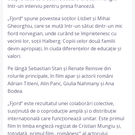
într-un interviu pentru presa franceză.
„Fjord“ spune povestea soților Lisbet și Mihai
Gheorghiu, care se mută într-un sătuc dintr-un mic
fiord norvegian, unde curând se împrietenesc cu
vecinii lor, soții Halberg. Copiii celor două familii
devin apropiați, în ciuda diferențelor de educație și
valori.
Pe lângă Sebastian Stan și Renate Reinsve din
rolurile principale, în film apar și actorii români
Adrian Titieni, Alin Panc, Giulia Nahmany și Ana
Bodea.
„Fjord“ este rezultatul unei colaborări colective,
susținută de o coproducție amplă și o distribuție
internațională care funcționează unitar. Este primul
film în limba engleză regizat de Cristian Mungiu și,
totodată, primul film „românesc” al actorului