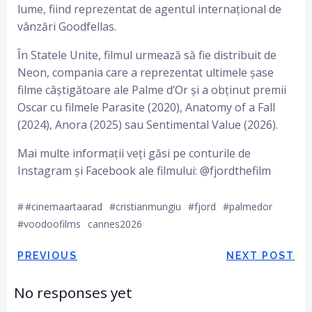
lume, fiind reprezentat de agentul internațional de
vânzări Goodfellas.
În Statele Unite, filmul urmează să fie distribuit de
Neon, compania care a reprezentat ultimele șase
filme câștigătoare ale Palme d’Or și a obținut premii
Oscar cu filmele Parasite (2020), Anatomy of a Fall
(2024), Anora (2025) sau Sentimental Value (2026).
Mai multe informații veți găsi pe conturile de
Instagram și Facebook ale filmului: @fjordthefilm
#
#cinemaartaarad
#cristianmungiu
#fjord
#palmedor
#voodoofilms
cannes2026
Post
Post
PREVIOUS
NEXT POST
navigation
navigation
No responses yet