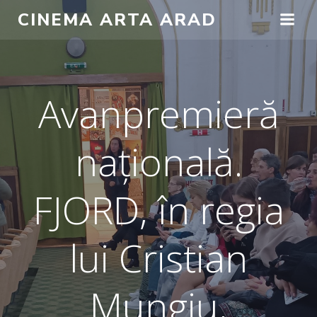
Skip
CINEMA ARTA ARAD
to
content
Avanpremieră
națională.
FJORD, în regia
lui Cristian
Mungiu,