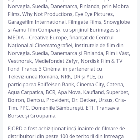
Norvegia, Suedia, Danemarca, Finlanda, prin Mobra
Films, Why Not Productions, Eye Eye Pictures,
Garagefilm International, Filmgate Films, Snowglobe
și Aamu Film Company, cu sprijinul Eurimages și
MEDIA – Creative Europe, finanțat de Centrul
Național al Cinematografiei, institutele de film din
Norvegia, Suedia, Danemarca și Finlanda, Film i Väst,
Vestnorsk, Mediefondet Zefyr, Nordisk Film & TV
Fond, France 3 Cinéma, în parteneriat cu
Televiziunea Română, NRK, DR și YLE, cu
participarea Raiffeisen Bank, Cinema City, Catena,
Aqua Carpatica, BCR, Apa Nova, Kaufland, Superbet,
Boiron, Dentsu, Provident, Dr. Oetker, Ursus, Cris-
Tim, PPC, Domeniile Sâmburești, ETI, Transavia,
Borsec și Groupama.
FJORD a fost achiziționat încă înainte de filmare de
distribuitori din peste 100 de teritorii din întreaga