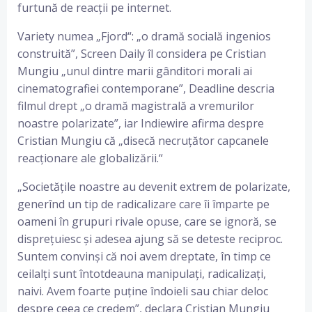
furtună de reacții pe internet.
Variety numea „Fjord“: „o dramă socială ingenios
construită”, Screen Daily îl considera pe Cristian
Mungiu „unul dintre marii gânditori morali ai
cinematografiei contemporane”, Deadline descria
filmul drept „o dramă magistrală a vremurilor
noastre polarizate”, iar Indiewire afirma despre
Cristian Mungiu că „disecă necruțător capcanele
reacționare ale globalizării.“
„Societățile noastre au devenit extrem de polarizate,
generînd un tip de radicalizare care îi împarte pe
oameni în grupuri rivale opuse, care se ignoră, se
disprețuiesc și adesea ajung să se deteste reciproc.
Suntem convinși că noi avem dreptate, în timp ce
ceilalți sunt întotdeauna manipulați, radicalizați,
naivi. Avem foarte puține îndoieli sau chiar deloc
despre ceea ce credem”, declara Cristian Mungiu