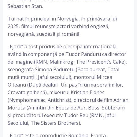
Sebastian Stan.
Turnat în principal în Norvegia, în primăvara lui
2025, filmul reunește actori vorbind engleză,
norvegiană, suedeză și română.
„Fjord“ a fost produs de o echipă internațională,
având în componență pe Tudor Panduru ca director
de imagine (RMN, Malmkrog, The President’s Cake),
scenografa Simona Pădurețu (Bacalaureat, Tatăl
mută munții, Jaful secolului), montorul Mircea
Olteanu (După dealuri, Un pas în urma serafimilor,
Cravata galbenă), mixeurul Kristian Eidnes
(Nymphomaniac, Antichrist), directorul de film Adrian
Moroca (Amintiri din Epoca de Aur, Boss, Subteran)
și producătorul executiv Tudor Reu (RMN, Jaful
Secolului, The Sisters Brothers).
„Fjord“ este o coproducție România, Franța,