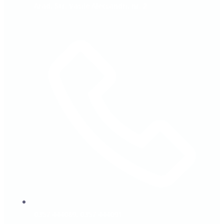
Arad, Str. Vasile Alecsandri, nr. 2
0357 444089, 0357 444091